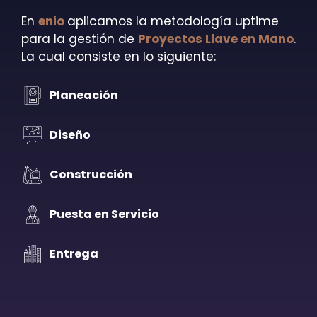
En
enio
aplicamos la metodología uptime
para la gestión de
Proyectos Llave en Mano
.
La cual consiste en lo siguiente:
Planeación
Created by Made x Made
from the Noun Project
Diseño
Created by Made x Made
from the Noun Project
Construcción
Created by Made
from the Noun Project
Puesta en Servicio
Created by Made
from the Noun Project
Entrega
Created by Made by Made
from the Noun Project