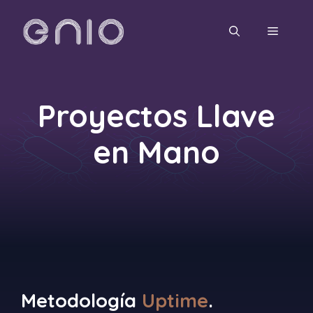
Saltar
al
MENÚ
contenido
Proyectos Llave
en Mano
Metodología
Uptime
.